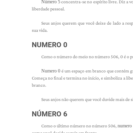
Número 5
concentra-se no espírito livre. Diz a v
liberdade pessoal.
Seus anjos querem que você deixe de lado a resp
sua vida.
NUMERO 0
Como o número do meio no número 506, 0 é o pri
Numero 0
é um espaço em branco que contém gr
Começa no final e termina no início, e simboliza a lib
branco.
Seus anjos não querem que você duvide mais de si
NÚMERO 6
Como o último número no número 506,
numero
como você decide seguir em frente.