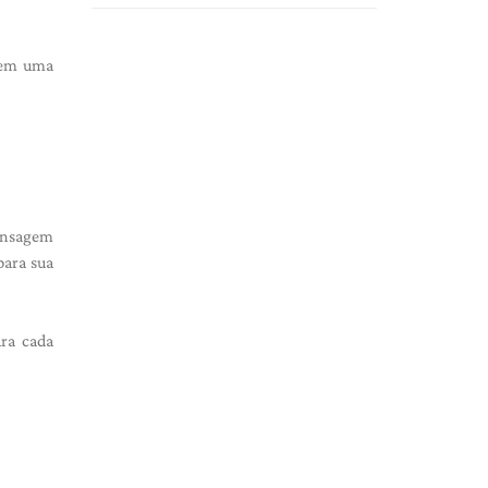
á em uma
ensagem
para sua
ara cada