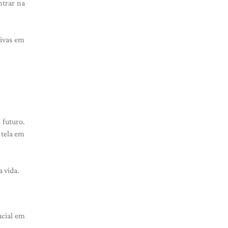
ntrar na
tivas em
 futuro.
 tela em
 vida.
ucial em