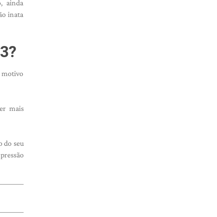
, ainda
ão inata
3?
 motivo
er mais
o do seu
xpressão