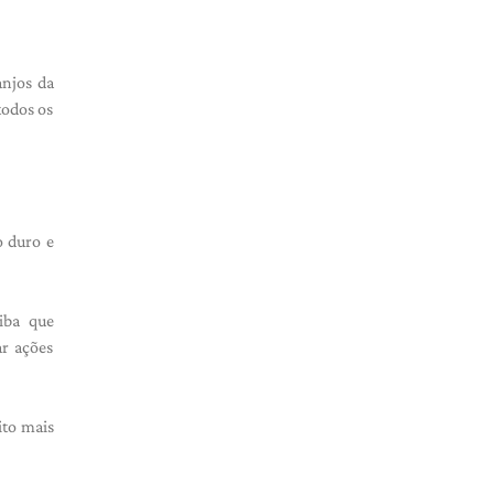
.
anjos da
todos os
o duro e
iba que
ar ações
ito mais