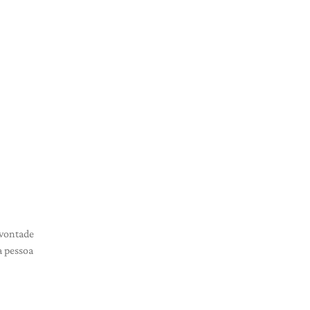
 vontade
a pessoa