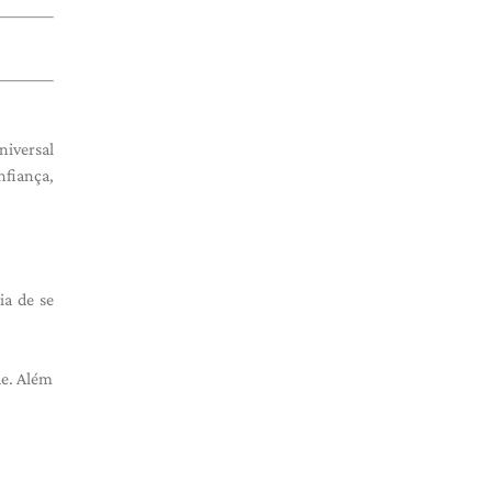
niversal
nfiança,
ia de se
de. Além