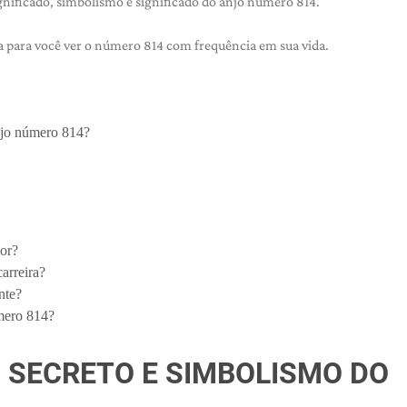
gnificado, simbolismo e significado do anjo número 814.
ca para você ver o número 814 com frequência em sua vida.
anjo número 814?
or?
arreira?
nte?
mero 814?
O SECRETO E SIMBOLISMO DO