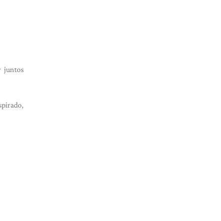
r juntos
spirado,