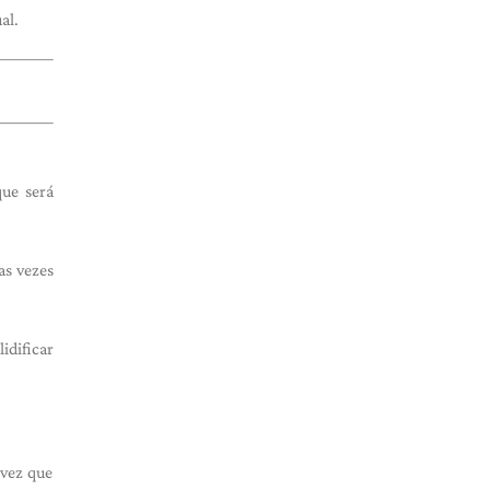
al.
ue será
as vezes
idificar
 vez que