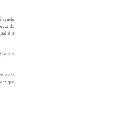
é aquele
orças do
ual é a
ar que o
r essas
para que