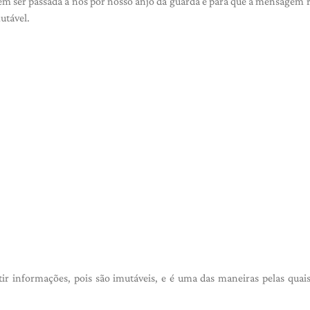
 ser passada a nós por nosso anjo da guarda e para que a mensagem 
mutável.
r informações, pois são imutáveis, e é uma das maneiras pelas quai