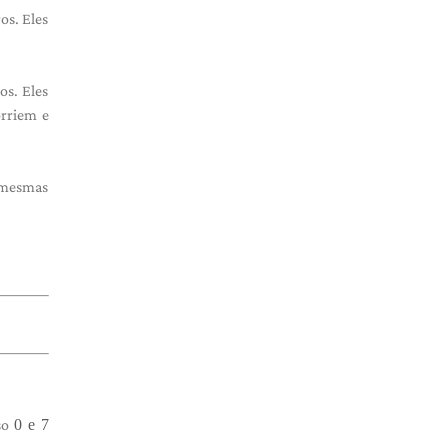
os. Eles
os. Eles
orriem e
s mesmas
so
0 e 7