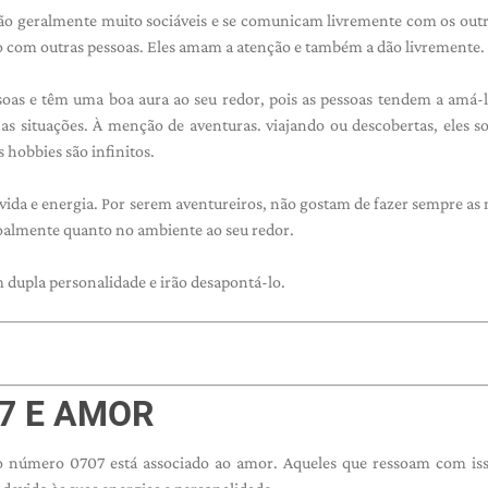
 geralmente muito sociáveis ​​e se comunicam livremente com os outr
o com outras pessoas. Eles amam a atenção e também a dão livremente.
soas e têm uma boa aura ao seu redor, pois as pessoas tendem a amá-l
as situações. À menção de aventuras. viajando ou descobertas, eles s
 hobbies são infinitos.
e vida e energia. Por serem aventureiros, não gostam de fazer sempre a
soalmente quanto no ambiente ao seu redor.
 dupla personalidade e irão desapontá-lo.
7 E AMOR
o número 0707 está associado ao amor. Aqueles que ressoam com is